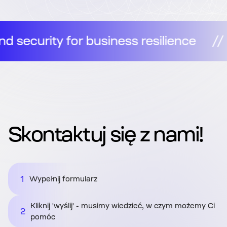
//
Observability and security for busi
Skontaktuj się z nami!
1
Wypełnij formularz
Kliknij 'wyślij' - musimy wiedzieć, w czym możemy Ci
2
pomóc