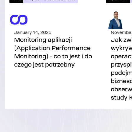
January 14, 2025
November
Monitoring aplikacji
Jak zw
(Application Performance
wykryw
Monitoring) - co to jest i do
operac
czego jest potrzebny
przysp
podejm
biznes
obserw
study K