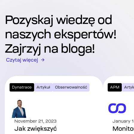
Pozyskaj wiedzę od
naszych ekspertów!
Zajrzyj na bloga!
Czytaj więcej
Dynatrace
Artykuł
Obserwowalność
APM
Artyk
November 21, 2023
January 1
Jak zwiększyć
Monitor