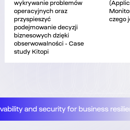
wykrywanie problemów
(Appli
operacyjnych oraz
Monitor
przyspieszyć
czego 
podejmowanie decyzji
biznesowych dzięki
obserwowalności - Case
study Kitopi
ience
//
Observability and security 