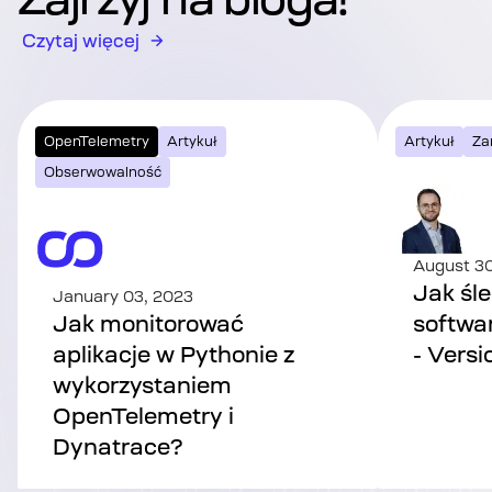
Czytaj więcej
OpenTelemetry
Artykuł
Artykuł
Za
Obserwowalność
August 30
Jak śle
January 03, 2023
Jak monitorować
softwar
aplikacje w Pythonie z
- Versio
wykorzystaniem
OpenTelemetry i
Dynatrace?